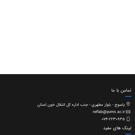
تماس با ما
یاسوج - بلوار مطهری - جنب اداره کل انتقال خون استان
reflab@yums.ac.ir
074-2230935
لینک های مفید