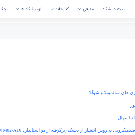
سایت دانشگاه
معرفی
کتابخانه
آزمایشگاه ها
چک 
ی
 های سالمونلا و شیگلا
ور
د اسهال
روش انتشار از دیسک (برگرفته از دو استاندارد CLSIM 100-S21  M02-A10)